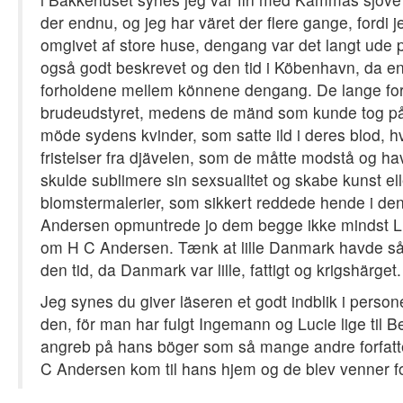
der endnu, og jeg har väret der flere gange, fordi
omgivet af store huse, dengang var det langt ude p
også godt beskrevet og den tid i Köbenhavn, da en
forholdene mellem könnene dengang. De lange for
brudeudstyret, medens de mänd som kunde tog på 
möde sydens kvinder, som satte ild i deres blod, 
fristelser fra djävelen, som de måtte modstå og ha
skulde sublimere sin sexsualitet og skabe kunst elle
blomstermalerier, som sikkert reddede hende i den 
Andersen opmuntrede jo dem begge ikke mindst Luc
om H C Andersen. Tænk at lille Danmark havde så m
den tid, da Danmark var lille, fattigt og krigshärget.
Jeg synes du giver läseren et godt indblik i pers
den, för man har fulgt Ingemann og Lucie lige til Be
angreb på hans böger som så mange andre forfatt
C Andersen kom til hans hjem og de blev venner for 