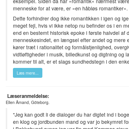
eksempel. Siden da har »romantik« nærmest været
menneske for at være, er »en håbløs romantiker«.
Dette forhindrer dog ikke romantikken i igen og ige
meget fejl, hvis vi ikke netop nu befinder os i en
end en bestemt historisk epoke i første halvdel af 
menneskesindet, en længsel efter andet og mere en
kører træt i rationalitet og formålstjenlighed, overgi
vidtløftigheder i musik, billedkunst og digtning og 
kommer til alt, er et slags sundhedstegn i den enk
Læs mere...
Læseranmeldelse:
Ellen Åmand, Göteborg.
"Jeg kan godt li de dialoger du har digtet ind i bo
en klog og jordbunden mand og var jo bekymret for
i Bakkehuset synes jeg var fin med Kammas sjove